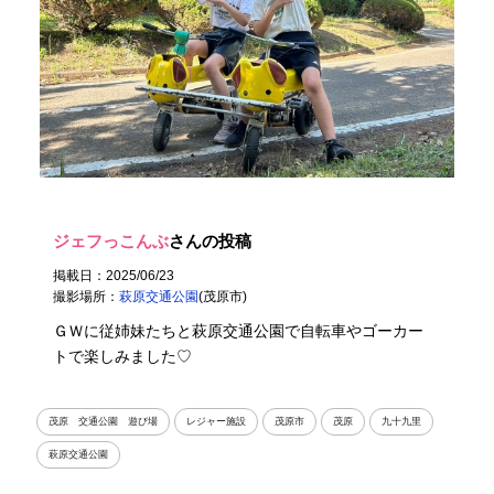
ジェフっこんぶ
さんの投稿
掲載日：2025/06/23
撮影場所：
萩原交通公園
(茂原市)
ＧＷに従姉妹たちと萩原交通公園で自転車やゴーカー
トで楽しみました♡
茂原 交通公園 遊び場
レジャー施設
茂原市
茂原
九十九里
萩原交通公園