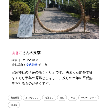
あきこ
さんの投稿
掲載日：2025/06/30
撮影場所：
安房神社
(館山市)
安房神社の「茅の輪くぐり」です。決まった順番で輪
をくぐり半年の厄落としをして、残りの半年の平穏無
事を祈るものだそうです。
安房神社
茅の輪くぐり
厄落とし
癒し
神社
パワースポット
館山市