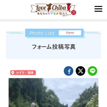
toggle
naviga
かずさ・臨海