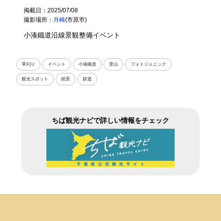
掲載日：2025/07/08
撮影場所：
月崎
(市原市)
小湊鐵道沿線景観整備イベント
草刈り
イベント
小湊鐵道
里山
フォトジェニック
観光スポット
絶景
鉄道
ちば観光ナビで詳しい情報をチェック