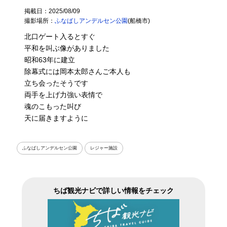
掲載日：2025/08/09
撮影場所：
ふなばしアンデルセン公園
(船橋市)
北口ゲート入るとすぐ
平和を叫ぶ像がありました
昭和63年に建立
除幕式には岡本太郎さんご本人も
立ち会ったそうです
両手を上げ力強い表情で
魂のこもった叫び
天に届きますように
ふなばしアンデルセン公園
レジャー施設
ちば観光ナビで詳しい情報をチェック