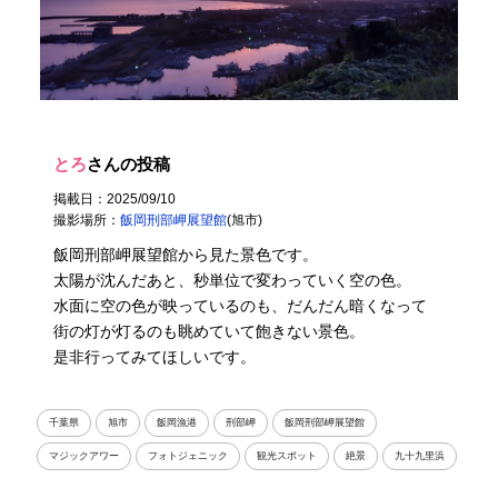
とろ
さんの投稿
掲載日：2025/09/10
撮影場所：
飯岡刑部岬展望館
(旭市)
飯岡刑部岬展望館から見た景色です。
太陽が沈んだあと、秒単位で変わっていく空の色。
水面に空の色が映っているのも、だんだん暗くなって
街の灯が灯るのも眺めていて飽きない景色。
是非行ってみてほしいです。
千葉県
旭市
飯岡漁港
刑部岬
飯岡刑部岬展望館
マジックアワー
フォトジェニック
観光スポット
絶景
九十九里浜