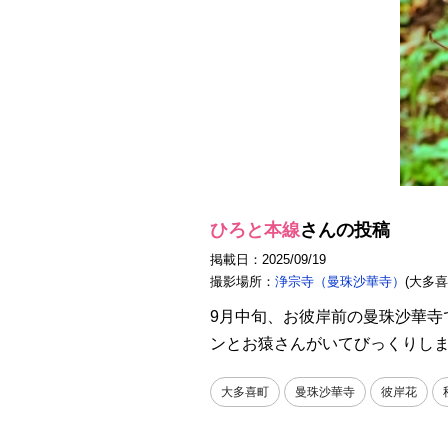
ひろと本線
さんの投稿
掲載日：2025/09/19
撮影場所：
浄宗寺（曼珠沙華寺）
(大多喜
9月中旬、お彼岸前の曼珠沙華
ンとお猿さんがいてびっくりし
大多喜町
曼珠沙華寺
彼岸花