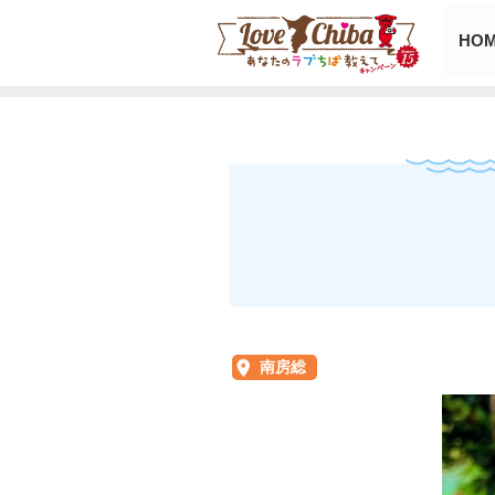
HO
南房総