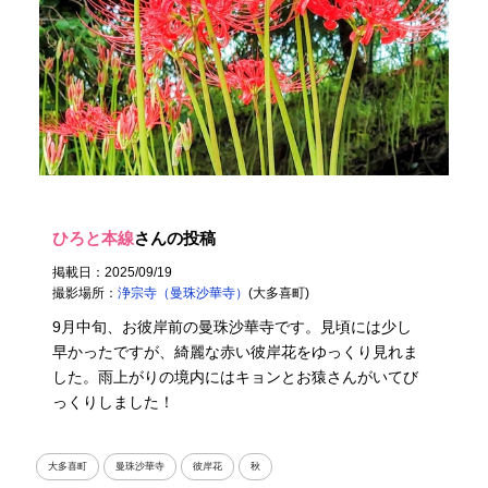
ひろと本線
さんの投稿
掲載日：2025/09/19
撮影場所：
浄宗寺（曼珠沙華寺）
(大多喜町)
9月中旬、お彼岸前の曼珠沙華寺です。見頃には少し
早かったですが、綺麗な赤い彼岸花をゆっくり見れま
した。雨上がりの境内にはキョンとお猿さんがいてび
っくりしました！
大多喜町
曼珠沙華寺
彼岸花
秋