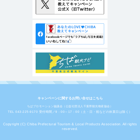
キャンペーンに関するお問い合せはこちら
ちばプロモーション協議会（公益社団法人千葉県観光物産協会）
TEL 043-225-9170 受付時間／9：00～17：00（土・日・祝などの休業日は除く）
Copyright (C) Chiba Prefectural Tourism & Local Products Association. All rights
reserved.