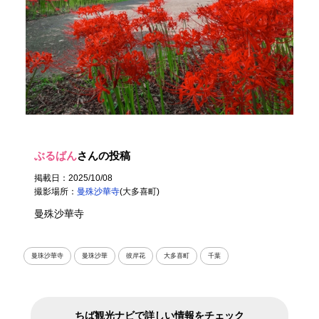
ぶるばん
さんの投稿
掲載日：2025/10/08
撮影場所：
曼殊沙華寺
(大多喜町)
曼殊沙華寺
曼珠沙華寺
曼珠沙華
彼岸花
大多喜町
千葉
ちば観光ナビで詳しい情報をチェック