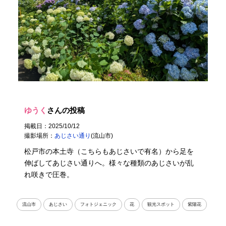
ゆうく
さんの投稿
掲載日：2025/10/12
撮影場所：
あじさい通り
(流山市)
松戸市の本土寺（こちらもあじさいで有名）から足を
伸ばしてあじさい通りへ。様々な種類のあじさいが乱
れ咲きで圧巻。
流山市
あじさい
フォトジェニック
花
観光スポット
紫陽花