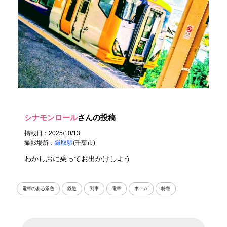
シナモンロール
さんの投稿
掲載日：2025/10/13
撮影場所：
鎌取駅
(千葉市)
わかしおに乗ってお出かけしよう
電車のある景色
鉄道
列車
電車
ホーム
特急