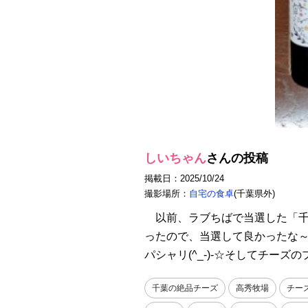
しいちゃん
さんの投稿
掲載日：2025/10/24
撮影場所：
自宅の食卓
(千葉県外)
以前、ラブちばで当選した「千
ったので、当選して良かったな
パシャリ(^_-)-☆そしてチ
千葉の絶品チーズ
高秀牧場
チー