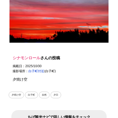
シナモンロール
さんの投稿
掲載日：2025/10/30
撮影場所：
白子町付近
(白子町)
夕焼け空
夕焼け空
白子町
自然
夕日
ちば観光ナビで詳しい情報をチェック