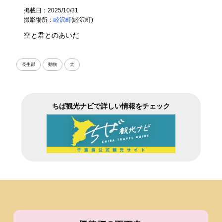
掲載日：2025/10/31
撮影場所：
睦沢町
(睦沢町)
空と君とのあいだ
長生郡
動物
犬
ちば観光ナビで詳しい情報をチェック