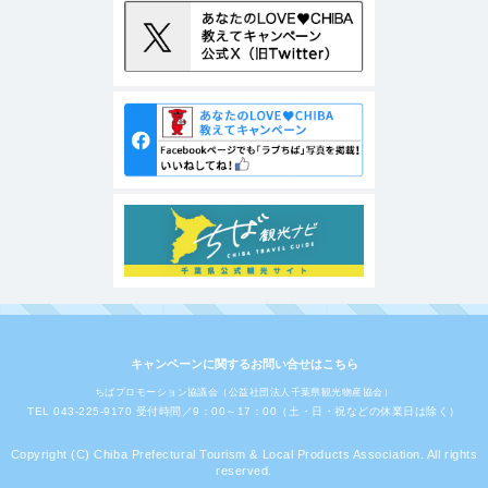
キャンペーンに関するお問い合せはこちら
ちばプロモーション協議会（公益社団法人千葉県観光物産協会）
TEL 043-225-9170 受付時間／9：00～17：00（土・日・祝などの休業日は除く）
Copyright (C) Chiba Prefectural Tourism & Local Products Association. All rights
reserved.