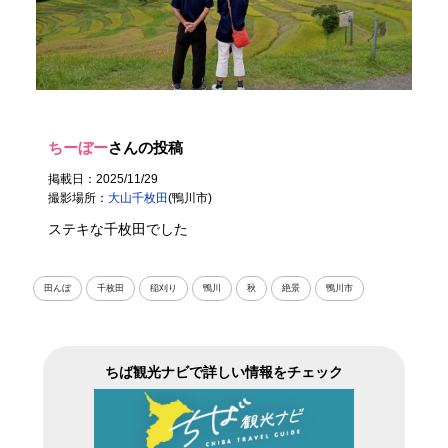
ちーぼー
さんの投稿
掲載日：2025/11/29
撮影場所：
大山千枚田
(鴨川市)
ステキな千枚田でした
田んぼ
千枚田
稲刈り
鴨川
秋
絶景
鴨川市
ちば観光ナビで詳しい情報をチェック