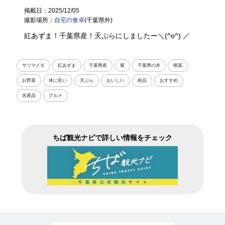
掲載日：2025/12/05
撮影場所：
自宅の食卓
(千葉県外)
紅あずま！千葉県産！天ぷらにしましたー＼(^o^) ／
サツマイモ
紅あずま
千葉県産
紫
千葉県の赤
根菜
お野菜
体に良い
天ぷら
おいしい
絶品
おすすめ
名産品
グルメ
ちば観光ナビで詳しい情報をチェック