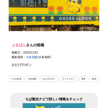
ぶるばん
さんの投稿
掲載日：2025/12/22
撮影場所：
大多喜駅
(大多喜町)
おひげのポン
いすみ鉄道
大多喜駅
おひげのポン
キャラクター
電車
鉄道
ちば観光ナビで詳しい情報をチェック