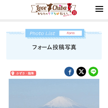
toggle
naviga
かずさ・臨海