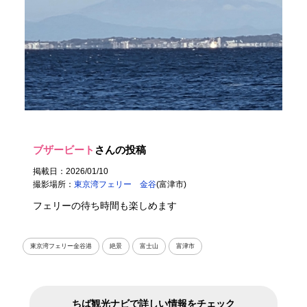
ブザービート
さんの投稿
掲載日：2026/01/10
撮影場所：
東京湾フェリー 金谷
(富津市)
フェリーの待ち時間も楽しめます
東京湾フェリー金谷港
絶景
富士山
富津市
ちば観光ナビで詳しい情報をチェック