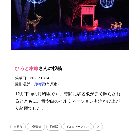
ひろと本線
さんの投稿
掲載日：2026/01/14
撮影場所：
月崎駅
(市原市)
12月下旬の月崎駅です。暗闇に駅名板が赤く照らされ
るとともに、青や白のイルミネーションも浮かび上が
り綺麗でした。
市原市
小湊鉄道
月崎駅
イルミネーション
冬