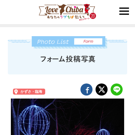
toggle
naviga
かずさ・臨海