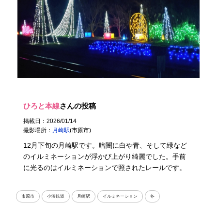
ひろと本線
さんの投稿
掲載日：2026/01/14
撮影場所：
月崎駅
(市原市)
12月下旬の月崎駅です。暗闇に白や青、そして緑など
のイルミネーションが浮かび上がり綺麗でした。手前
に光るのはイルミネーションで照されたレールです。
市原市
小湊鉄道
月崎駅
イルミネーション
冬