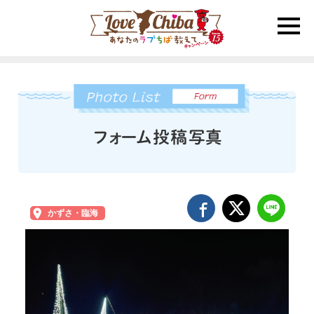
toggle
naviga
かずさ・臨海