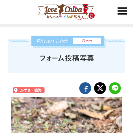
toggle
naviga
かずさ・臨海