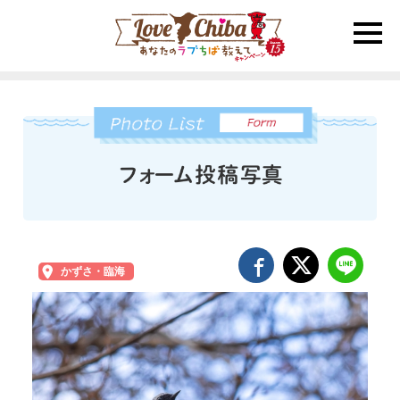
toggle
naviga
かずさ・臨海