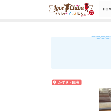
HO
かずさ・臨海