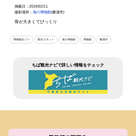
掲載日：2026/02/11
撮影場所：
海の博物館
(勝浦市)
骨が大きくてびっくり
博物館めぐり
観光スポット
海の博物館
博物館
勝浦市
ちば観光ナビで詳しい情報をチェック