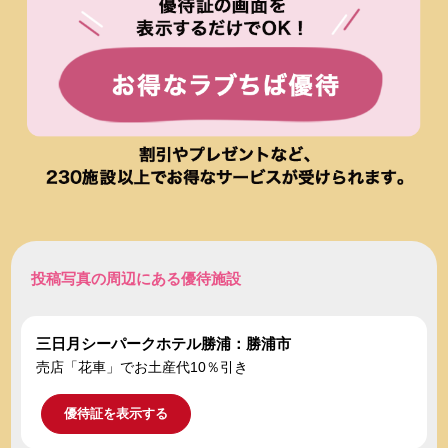
投稿写真の周辺にある優待施設
三日月シーパークホテル勝浦：勝浦市
売店「花車」でお土産代10％引き
優待証を表示する