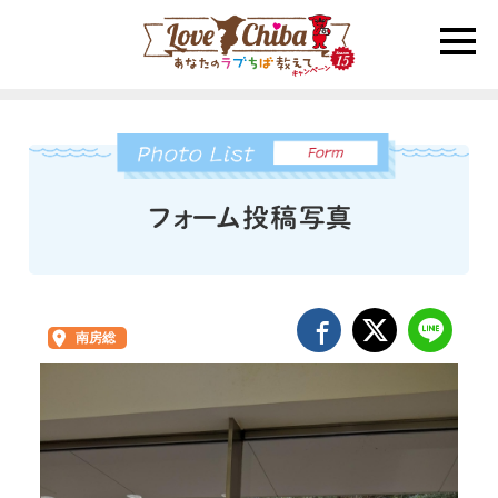
toggle
naviga
南房総