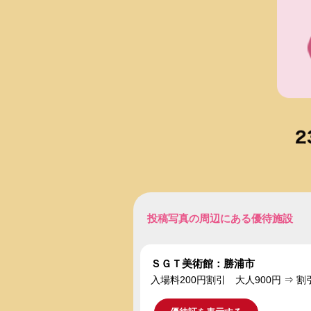
投稿写真の周辺にある優待施設
ＳＧＴ美術館：勝浦市
入場料200円割引 大人900円 ⇒ 割