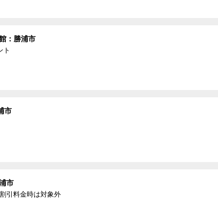
物館：勝浦市
ント
浦市
浦市
る割引料金時は対象外