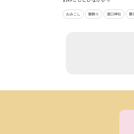
おみこし
雛飾り
瀧口神社
勝