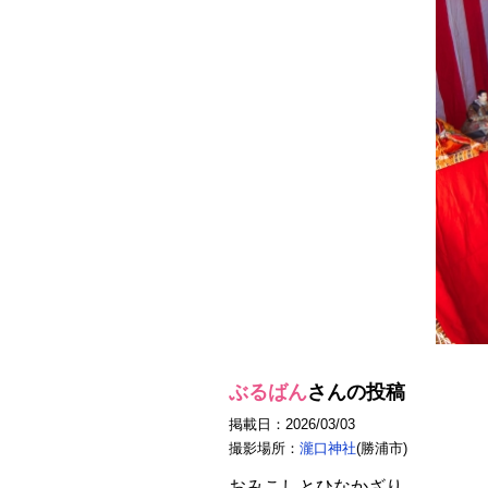
ぶるばん
さんの投稿
掲載日：2026/03/03
撮影場所：
瀧口神社
(勝浦市)
おみこしとひなかざり