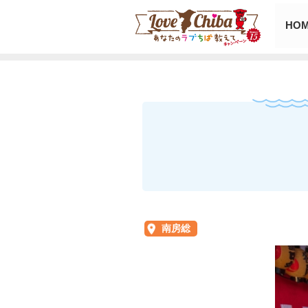
HO
南房総