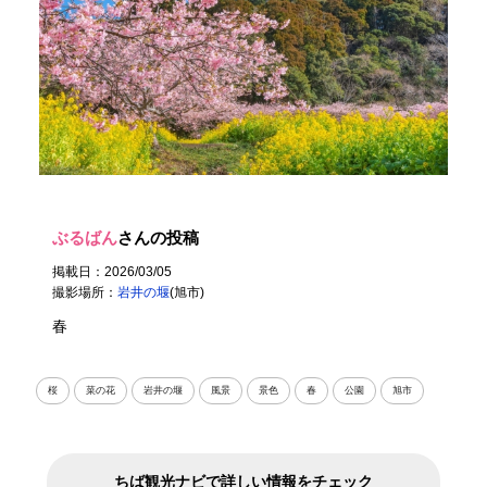
ぶるばん
さんの投稿
掲載日：2026/03/05
撮影場所：
岩井の堰
(旭市)
春
桜
菜の花
岩井の堰
風景
景色
春
公園
旭市
ちば観光ナビで詳しい情報をチェック