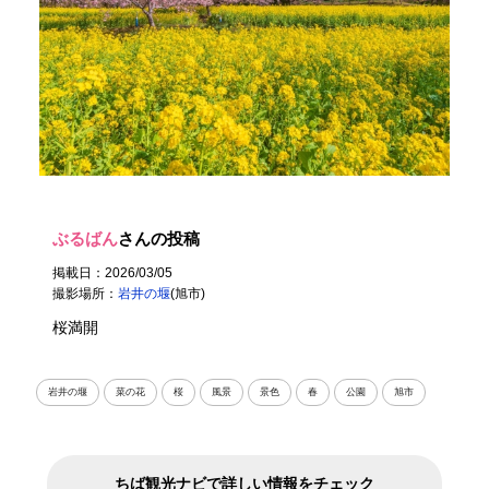
ぶるばん
さんの投稿
掲載日：2026/03/05
撮影場所：
岩井の堰
(旭市)
桜満開
岩井の堰
菜の花
桜
風景
景色
春
公園
旭市
ちば観光ナビで詳しい情報をチェック