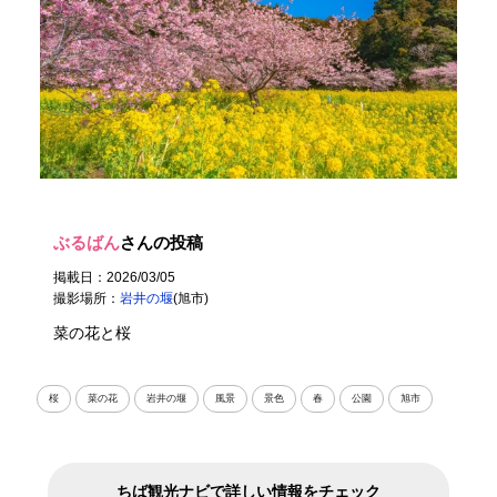
ぶるばん
さんの投稿
掲載日：2026/03/05
撮影場所：
岩井の堰
(旭市)
菜の花と桜
桜
菜の花
岩井の堰
風景
景色
春
公園
旭市
ちば観光ナビで詳しい情報をチェック