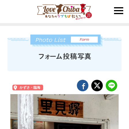
toggle
naviga
かずさ・臨海