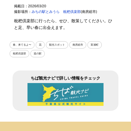
掲載日：2026/03/20
撮影場所：
みちの駅とみうら 枇杷倶楽部
(南房総市)
枇杷倶楽部に行ったら、せひ、散策してください。ひ
と足、早い春に出会えます。
春、来てるよ〜
花
観光スポット
南房総市
富浦町
枇杷倶楽部
道の駅
ちば観光ナビで詳しい情報をチェック