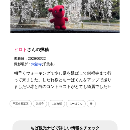
ヒロト
さんの投稿
掲載日：2026/03/22
撮影場所：
栄福寺
(千葉市)
朝早くウォーキングで少し足を延ばして栄福寺まで行
って来ました。しだれ桜とちーばくんをアップで撮り
ました♡赤と白のコントラストがとても綺麗でした✨
千葉市若葉区
栄福寺
しだれ桜
ちーばくん
春
ちば観光ナビで詳しい情報をチェック