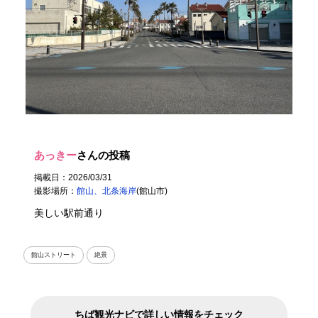
あっきー
さんの投稿
掲載日：2026/03/31
撮影場所：
館山、北条海岸
(館山市)
美しい駅前通り
館山ストリート
絶景
ちば観光ナビで詳しい情報をチェック