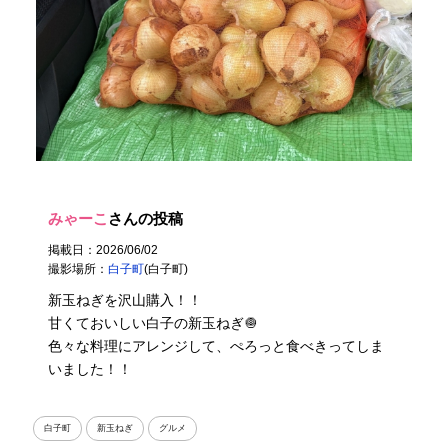
みゃーこ
さんの投稿
掲載日：2026/06/02
撮影場所：
白子町
(白子町)
新玉ねぎを沢山購入！！
甘くておいしい白子の新玉ねぎ🧅
色々な料理にアレンジして、ぺろっと食べきってしま
いました！！
白子町
新玉ねぎ
グルメ