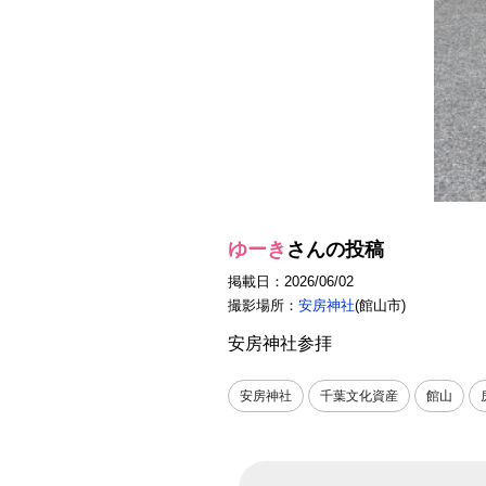
ゆーき
さんの投稿
掲載日：2026/06/02
撮影場所：
安房神社
(館山市)
安房神社参拝
安房神社
千葉文化資産
館山