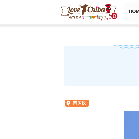
HO
南房総