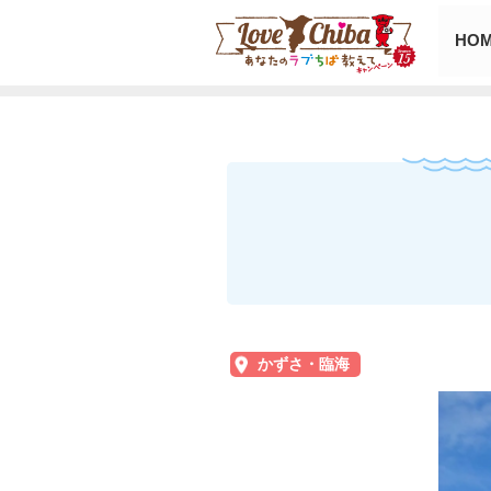
HO
かずさ・臨海