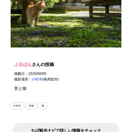
ぶるばん
さんの投稿
掲載日：2026/06/05
撮影場所：
小松寺
(南房総市)
苔と猫
小松寺
寺猫
猫
ちば観光ナビで詳しい情報をチェック