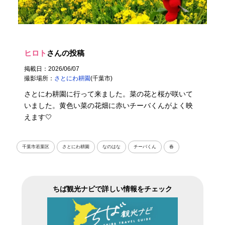
ヒロト
さんの投稿
掲載日：2026/06/07
撮影場所：
さとにわ耕園
(千葉市)
さとにわ耕園に行って来ました。菜の花と桜が咲いて
いました。黄色い菜の花畑に赤いチーバくんがよく映
えます🤍
千葉市若葉区
さとにわ耕園
なのはな
チーバくん
春
ちば観光ナビで詳しい情報をチェック