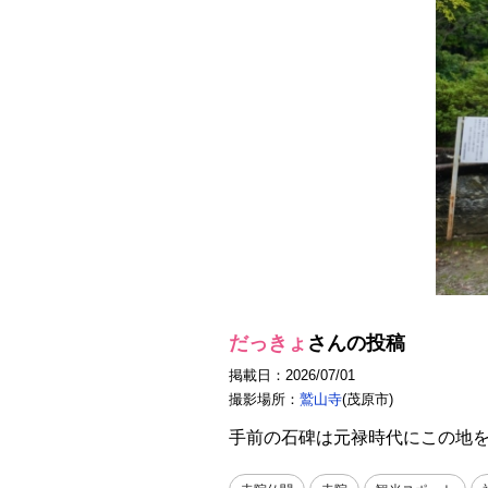
だっきょ
さんの投稿
掲載日：2026/07/01
撮影場所：
鷲山寺
(茂原市)
手前の石碑は元禄時代にこの地