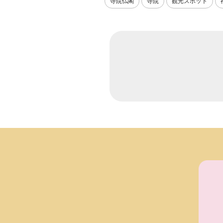
寺院仏閣
寺院
観光スポット