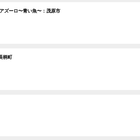
 アズーロ〜青い魚〜：茂原市
長柄町