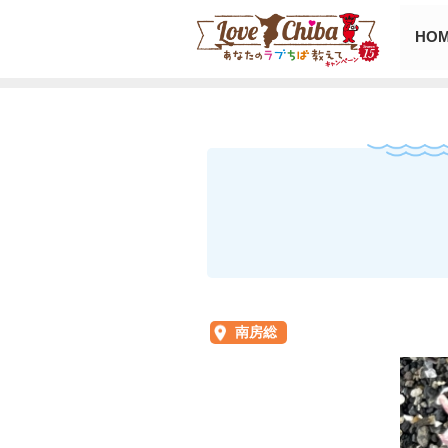
HO
南房総