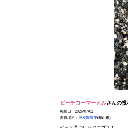
ビーチコーマーえみ
さんの投
掲載日：2026/07/01
撮影場所：
波左間海岸
(館山市)
やっと見つけたタコブネ！