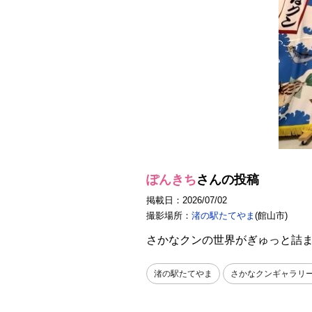
ぽんきち
さんの投稿
掲載日：2026/07/02
撮影場所：
渚の駅たてやま
(館山市)
さかなクンの世界がぎゅっと詰
渚の駅たてやま
さかなクンギャラリ