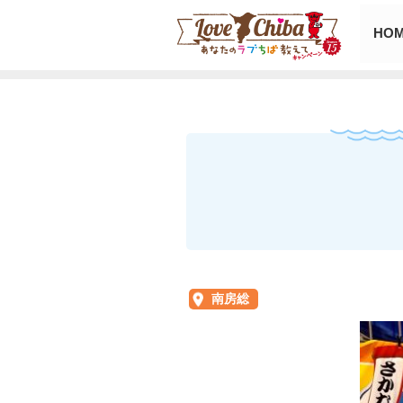
HO
南房総