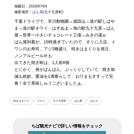
掲載日：2026/07/04
撮影場所：
ばん屋
(九十九里町)
千葉ドライブで、市川動物園→成田山→道の駅しばや
ま→道の駅オライ・はすぬま→海の駅九十九里→ばん
屋→世界一小さいチョコレート工場→みきの湯♨️
ばん屋到着が、15時過ぎていたので、すぐに入店。イ
ワシのお寿司、アジ3種盛り、焼きはまぐりを発注、
ノンアルビール🍺も
出てきた焼き蛤は、1人前8個
とにかく、身がぱんぱん。ぷっくりしていて、焼き加
減も絶妙。醤油を1滴垂らして、お汁まもすすって完
食！全て美味しゅうございましたぁ。
焼きはまぐり
グルメ
九十九里町
ばん屋
ばんや
ちば観光ナビで詳しい情報をチェック