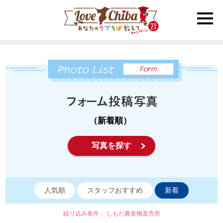
toggle
naviga
（新着順）
写真を探す
人気順
スタッフおすすめ
新着
絞り込み条件： しもだ農産物直売所