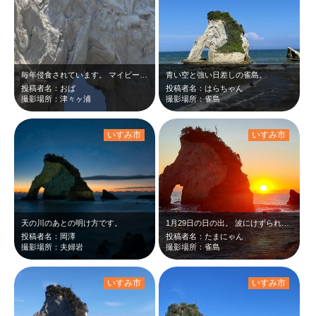
毎年侵食されています。 マイビーチでした。
青い空と強い日差しの雀島。
投稿者名：おば
投稿者名：はらちゃん
撮影場所：津々ヶ浦
撮影場所：雀島
いすみ市
いすみ市
天の川のあとの明け方です。
1月29日の日の出。 波にけずられ年々形が変わっていきます。
投稿者名：岡澤
投稿者名：たまにゃん
撮影場所：夫婦岩
撮影場所：雀島
いすみ市
いすみ市