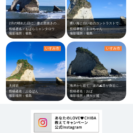
2月の晴れた日に、妻と息抜きのドライブでのすずめ島は、心も晴れた二人のちょい旅…
青い海と白い岩のコントラストです。 大好きな主人の後姿も。
投稿者名：もばらニャンタロウ
投稿者名：トコちゃん
撮影場所：雀島
撮影場所：雀島
いすみ市
いすみ市
夫婦岩
海岸から近く、波の🌊音が身近に感じる最高の絶景です。私にとっては千葉絶景トップ…
投稿者名：ぶるばん
投稿者名：おば
撮影場所：雀島
撮影場所：津々ヶ浦