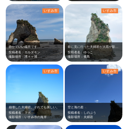
いすみ市
いすみ市
静かでいい場所です
前に見に行った夫婦岩が大雨が影響で崩落してしまった。悲しい場所です。
投稿者名：カルダモン
投稿者名：ゆっこ
撮影場所：津々ヶ浦
撮影場所：雀島
いすみ市
いすみ市
崩壊した夫婦岩。それでも美しい。
空と海の差
投稿者名：マボ
投稿者名：しのぶう
撮影場所：いすみ市の海岸
撮影場所：夫婦岩