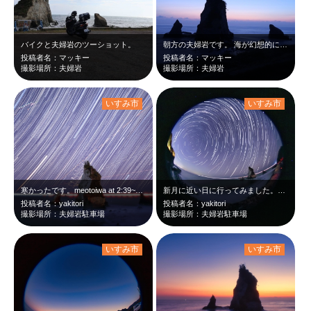
バイクと夫婦岩のツーショット。
朝方の夫婦岩です。 海が幻想的になりました。
投稿者名：マッキー
投稿者名：マッキー
撮影場所：夫婦岩
撮影場所：夫婦岩
いすみ市
いすみ市
寒かったです。meotoiwa at 2:39~4:15 Nov,21 2025
新月に近い日に行ってみました。寒かったです。タイムラプスもありますが...me…
投稿者名：yakitori
投稿者名：yakitori
撮影場所：夫婦岩駐車場
撮影場所：夫婦岩駐車場
いすみ市
いすみ市