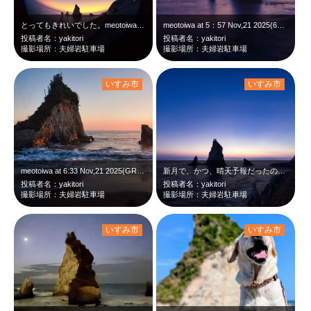
とってもきれいでした。meotoiwa at 6:09 Nov,21 2025…
meotoiwa at 5：57 Nov,21 2025(6D+canon 2…
投稿者名：yakitori
投稿者名：yakitori
撮影場所：夫婦岩駐車場
撮影場所：夫婦岩駐車場
いすみ市
いすみ市
meotoiwa at 6:33 Nov,21 2025(GRD 1st)
新月で、かつ、晴天予報だったので、星撮影に行ってきました。その後の朝焼け時です…
投稿者名：yakitori
投稿者名：yakitori
撮影場所：夫婦岩駐車場
撮影場所：夫婦岩駐車場
いすみ市
いすみ市