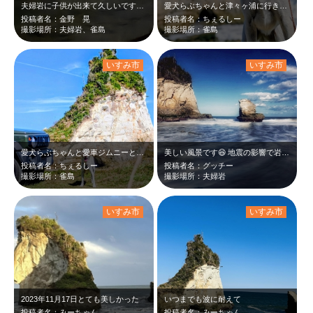
夫婦岩に子供が出来て久しいですが、更に増えそうなので、今のうちに、星空とのコラ…
愛犬らぶちゃんと津々ヶ浦に行きました。風を浴びて秋晴れの気持ちの良い日です。波…
投稿者名：金野 晃
投稿者名：ちぇるしー
撮影場所：夫婦岩、雀島
撮影場所：雀島
いすみ市
いすみ市
愛犬らぶちゃんと愛車ジムニーと津々ヶ浦に行きました。秋晴れの気持ちの良い日です…
美しい風景です😆 地震の影響で岩のアーチがなくなってしまったみたいで残念です…
投稿者名：ちぇるしー
投稿者名：グッチー
撮影場所：雀島
撮影場所：夫婦岩
いすみ市
いすみ市
2023年11月17日とても美しかった
いつまでも波に耐えて
投稿者名：みーちゃん
投稿者名：みーちゃん