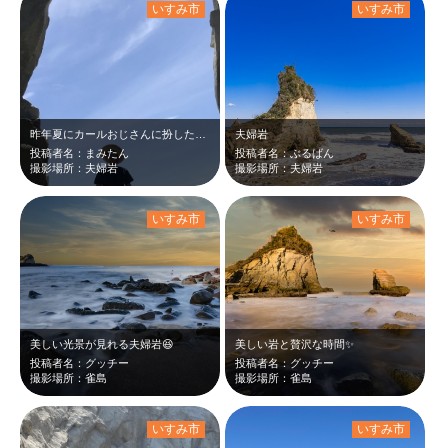
いすみ市
いすみ市
昨年夏にカールおじさんに扮した夫を、崩落前の夫婦岩で撮影した貴重な一枚です。 …
夫婦岩
投稿者名：まみたん
投稿者名：ぶるばん
撮影場所：夫婦岩
撮影場所：夫婦岩
いすみ市
いすみ市
美しい光景が見れる夫婦岩😆
美しい岩と贅沢な時間✨
投稿者名：グッチー
投稿者名：グッチー
撮影場所：雀島
撮影場所：雀島
いすみ市
いすみ市