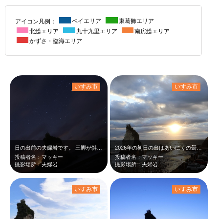
アイコン凡例：
ベイエリア
東葛飾エリア
北総エリア
九十九里エリア
南房総エリア
かずさ・臨海エリア
いすみ市
いすみ市
日の出前の夫婦岩です。 三脚が斜めになってしまいましたがいざ撮ってみるとこれ…
2026年の初日の出はあいにくの曇り空でした。 待っていると奇跡的に雲と雲の…
投稿者名：マッキー
投稿者名：マッキー
撮影場所：夫婦岩
撮影場所：夫婦岩
いすみ市
いすみ市