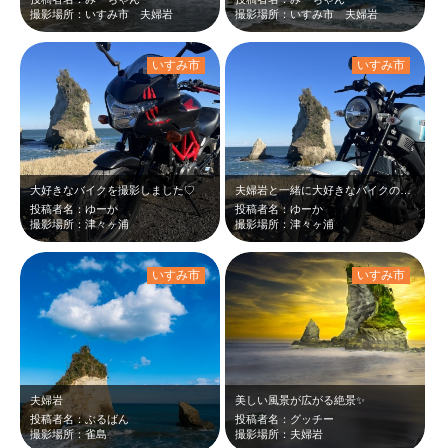
撮影場所：いすみ市 夫婦岩
撮影場所：いすみ市 夫婦岩
いすみ市
いすみ市
大好きなバイクを撮影しました♡
夫婦岩と一緒に大好きなバイクの写真を撮りました♡
投稿者名：ゆーか
投稿者名：ゆーか
撮影場所：津々ヶ浦
撮影場所：津々ヶ浦
いすみ市
いすみ市
夫婦岩
美しい風景が広がる絶景✨
投稿者名：ぶるばん
投稿者名：グッチー
撮影場所：雀島
撮影場所：夫婦岩