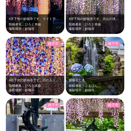
4月下旬の妙福寺です。ライトアップされた淡い紫の藤が日の入り後、青さの残る夜空…
4月下旬の妙福寺です。沢山の淡い紫の藤の花がライトアップされて幻想的でした。
投稿者名：ひろと本線
投稿者名：ひろと本線
撮影場所：妙福寺
撮影場所：妙福寺
銚子市
銚子市
4月下旬の妙福寺です。日の入り後、ライトアップされた藤が紫色に輝いて幻想的だっ…
紫陽花と滝
投稿者名：ひろと本線
投稿者名：ぶるばん
撮影場所：妙福寺
撮影場所：妙福寺
銚子市
銚子市