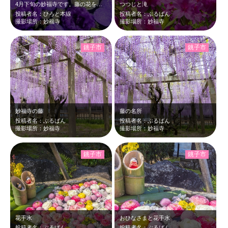
4月下旬の妙福寺です。藤の花を見に来ましたが、手水舎に水に浸かった涼しげな花手…
つつじと滝
投稿者名：ひろと本線
投稿者名：ぶるばん
撮影場所：妙福寺
撮影場所：妙福寺
銚子市
銚子市
妙福寺の藤
藤の名所
投稿者名：ぶるばん
投稿者名：ぶるばん
撮影場所：妙福寺
撮影場所：妙福寺
銚子市
銚子市
花手水
おひなさまと花手水
投稿者名：ぶるばん
投稿者名：ぶるばん