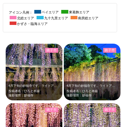
アイコン凡例：
ベイエリア
東葛飾エリア
北総エリア
九十九里エリア
南房総エリア
かずさ・臨海エリア
銚子市
銚子市
4月下旬の妙福寺です。ライトアップされた淡い紫の藤の花が、幻想的だったので、ロ…
4月下旬の妙福寺です。ライトアップされた淡い紫の藤が、日の入り後、青さの残る夜…
投稿者名：ひろと本線
投稿者名：ひろと本線
撮影場所：妙福寺
撮影場所：妙福寺
銚子市
銚子市