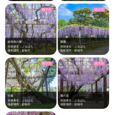
銚子市
銚子市
妙福寺の藤
藤棚
投稿者名：ぶるばん
投稿者名：ぶるばん
撮影場所：妙福寺
撮影場所：妙福寺
銚子市
銚子市
白藤
藤の花
投稿者名：ぶるばん
投稿者名：ぶるばん
撮影場所：妙福寺
撮影場所：妙福寺