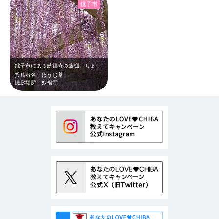
銚子市
銚子市にある妙福寺の藤棚。ちょうど見頃で、淡い紫色のシャワーが本当に美しくて素…
投稿者名：ほうじ茶
撮影場所：妙福寺