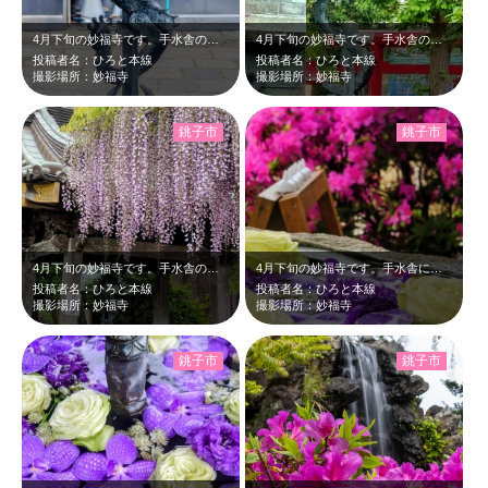
4月下旬の妙福寺です。手水舎の青銅の剣に巻きつく青竜が、涼しげな紫と白の花手水…
4月下旬の妙福寺です。手水舎の青銅の剣に巻きつく青龍が、淡い紫の藤と新緑に映え…
投稿者名：ひろと本線
投稿者名：ひろと本線
撮影場所：妙福寺
撮影場所：妙福寺
銚子市
銚子市
4月下旬の妙福寺です。手水舎の前の淡い紫の藤とピンクのツツジ、そして新緑が綺麗…
4月下旬の妙福寺です。手水舎に涼しげな花手水が置かれていました。紫と白い花とピ…
投稿者名：ひろと本線
投稿者名：ひろと本線
撮影場所：妙福寺
撮影場所：妙福寺
銚子市
銚子市