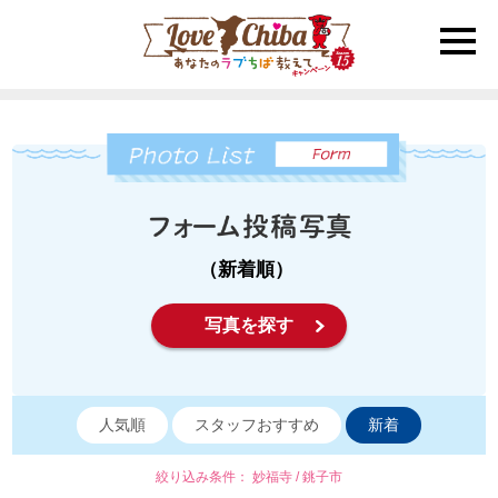
toggle
naviga
（新着順）
写真を探す
人気順
スタッフおすすめ
新着
絞り込み条件： 妙福寺 / 銚子市