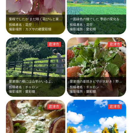
葉桜でしたが まだ咲く花びらと菜の花 ピンクと黄色のコントラスト
一面緑色の畑でした 季節の変化を感じる場所です
投稿者名：花空
投稿者名：花空
撮影場所：カズサの郷愛彩畑
撮影場所：愛彩畑
君津市
君津市
愛菜畑の横には山羊がいるよ。
愛菜畑の釜焼きピザが大好き！野菜たっぷり。生地はもちもちのお餅のような風味。
投稿者名：チャロン
投稿者名：チャロン
撮影場所：愛彩畑
撮影場所：愛彩畑
君津市
君津市