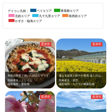
アイコン凡例：
ベイエリア
東葛飾エリア
北総エリア
九十九里エリア
南房総エリア
かずさ・臨海エリア
君津市
君津市
本格の薪窯で焼いた絶品ピザです。
連なる温室と鮮やか黄色 遠くの山々のどかな景色
投稿者名：としくん
投稿者名：花空
撮影場所：愛彩畑
撮影場所：カズサの郷愛彩畑
君津市
君津市