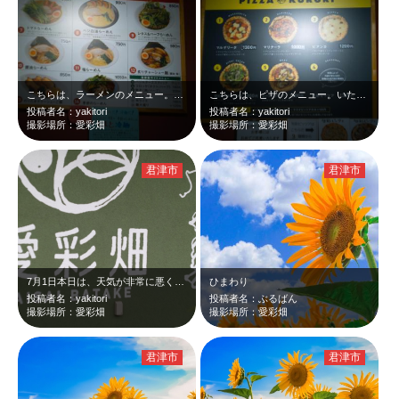
こちらは、ラーメンのメニュー。いただいたのは、左上の「トマトスープラーメン」（…
こちらは、ピザのメニュー。いただいたのは、「マルガリータ」と「野菜のピザ」（左…
投稿者名：yakitori
投稿者名：yakitori
撮影場所：愛彩畑
撮影場所：愛彩畑
君津市
君津市
7月1日本日は、天気が非常に悪くて、「かずさ愛彩畑」へ行ってきました。少し前に…
ひまわり
投稿者名：yakitori
投稿者名：ぶるばん
撮影場所：愛彩畑
撮影場所：愛彩畑
君津市
君津市