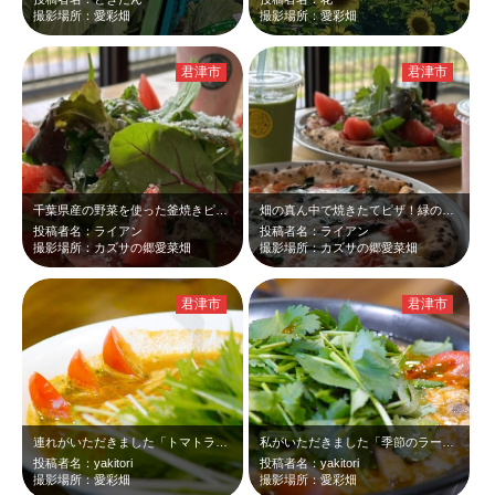
撮影場所：愛彩畑
撮影場所：愛彩畑
君津市
君津市
千葉県産の野菜を使った釜焼きピザ。生地も香ばしくて美味し過ぎる。産直市場で新鮮…
畑の真ん中で焼きたてピザ！緑の中で食べるピザ最高！
投稿者名：ライアン
投稿者名：ライアン
撮影場所：カズサの郷愛菜畑
撮影場所：カズサの郷愛菜畑
君津市
君津市
連れがいただきました「トマトラーメン」。これ、おすすめです。
私がいただきました「季節のラーメン」。ピリ辛でした。
投稿者名：yakitori
投稿者名：yakitori
撮影場所：愛彩畑
撮影場所：愛彩畑