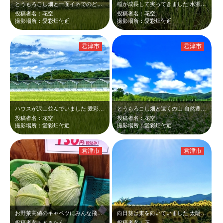
とうもろこし畑と一面イネでのどかな景色です。近くにキャンプ場あります
稲が成長して実ってきました 水源が涼しく見えました 高いビルはなく遠くの山…
投稿者名：花空
投稿者名：花空
撮影場所：愛彩畑付近
撮影場所：愛彩畑付近
君津市
君津市
ハウスが沢山並んでいました 愛彩畑付近広い田園風景 緑が綺麗でした
とうもろこし畑と遠くの山 自然豊かで綺麗だと思いました この日は愛彩畑でゴ…
投稿者名：花空
投稿者名：花空
撮影場所：愛彩畑付近
撮影場所：愛彩畑付近
君津市
君津市
お野菜高値のキャベツにみんな飛びつく もちろん我が家も 房総の直売所は比較…
向日葵は東を向いていました 太陽と向日葵青空思わず写しました
投稿者名：ときたん
投稿者名：花