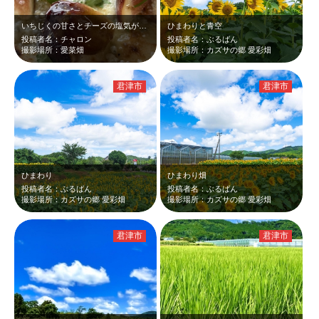
いちじくの甘さとチーズの塩気が絶妙で美味しかったです。また行きたいなぁ！
ひまわりと青空
投稿者名：チャロン
投稿者名：ぶるばん
撮影場所：愛菜畑
撮影場所：カズサの郷 愛彩畑
君津市
君津市
ひまわり
ひまわり畑
投稿者名：ぶるばん
投稿者名：ぶるばん
撮影場所：カズサの郷 愛彩畑
撮影場所：カズサの郷 愛彩畑
君津市
君津市