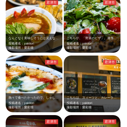
君津市
君津市
なんとなく美味しそうには見えないかもしれませんが、高齢になると、家系ラーメンよ…
こちらが、「野菜のピザ」。適当に撮影... ホームページはこちら。 …
投稿者名：yakitori
投稿者名：yakitori
撮影場所：愛彩畑
撮影場所：愛彩畑
君津市
君津市
熱々で食べたかったので、しゃしんは、おざなりです。ただ大きさがわかるように連れ…
こちらは、スィーツと、カレーライス。カレーも美味しそうでしたよ。今度は、ラーメ…
投稿者名：yakitori
投稿者名：yakitori
撮影場所：愛彩畑
撮影場所：愛彩畑
君津市
君津市