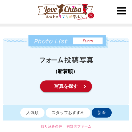
toggle
naviga
（新着順）
写真を探す
人気順
スタッフおすすめ
新着
絞り込み条件： 有野実ファーム