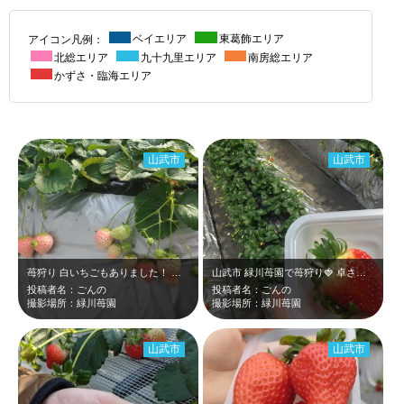
アイコン凡例：
ベイエリア
東葛飾エリア
北総エリア
九十九里エリア
南房総エリア
かずさ・臨海エリア
山武市
山武市
苺狩り 白いちごもありました！ 甘くて美味しかったです。
山武市 緑川苺園で苺狩り🍓 卓さん種類があり食べ比べも楽しめます！
投稿者名：ごんの
投稿者名：ごんの
撮影場所：緑川苺園
撮影場所：緑川苺園
山武市
山武市