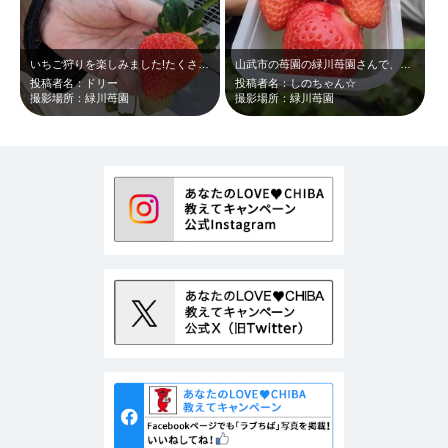
いちご狩りを楽しみました!たくさんの種類の苺を40分食べ放題でした!どれも甘く…
山武市の苺園の緑川苺園さんで、いちご狩りしました。普段見られない品種もあって、…
投稿者名：ドリー
投稿者名：しのちゃん☆
撮影場所：緑川苺園
撮影場所：緑川苺園