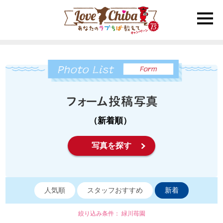
toggle
naviga
（新着順）
写真を探す
人気順
スタッフおすすめ
新着
絞り込み条件： 緑川苺園