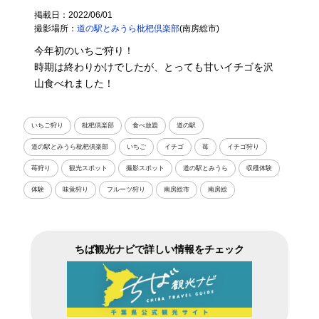
掲載日：2022/06/01
撮影場所：
道の駅とみうら枇杷倶楽部
(南房総市)
今年初のいちご狩り！
時期は終わりかけでしたが、とっても甘いイチゴを沢
山食べれました！
いちご狩り
枇杷倶楽部
食べ放題
道の駅
道の駅とみうら枇杷倶楽部
いちご
イチゴ
苺
イチゴ狩り
苺狩り
観光スポット
撮影スポット
道の駅とみうら
収穫体験
体験
味覚狩り
フルーツ狩り
南房総市
南房総
ちば観光ナビで詳しい情報をチェック