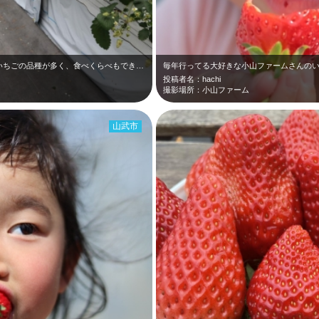
広いハウス内に２段式の高設土壌栽培で、いちごの品種が多く、食べくらべもできて、…
毎年行ってる大好きな小山ファームさんのい
投稿者名：hachi
撮影場所：小山ファーム
山武市