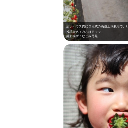
投稿者名：みさはるママ
撮影場所：なごみ苺苑