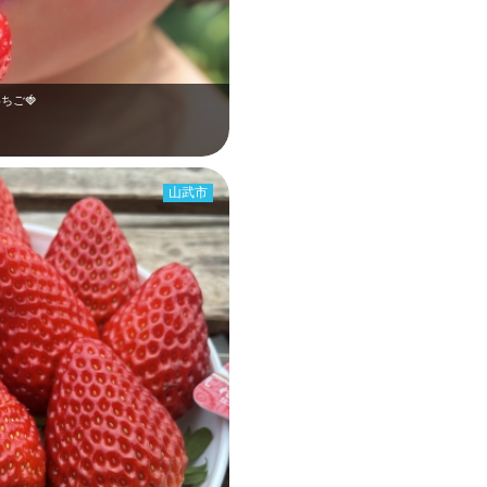
ちご🍓
山武市