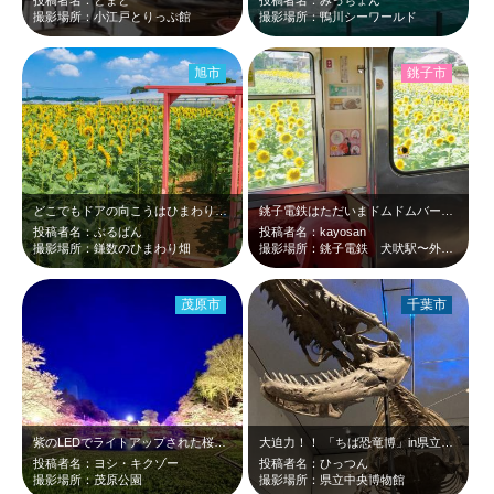
撮影場所：小江戸とりっぷ館
撮影場所：鴨川シーワールド
旭市
銚子市
どこでもドアの向こうはひまわりの通路
銚子電鉄はただいまドムドムバーガーとコラボ中です。 マスコットのどむぞうくん…
投稿者名：ぶるばん
投稿者名：kayosan
撮影場所：鎌数のひまわり畑
撮影場所：銚子電鉄 犬吠駅〜外川駅間
茂原市
千葉市
紫のLEDでライトアップされた桜は幻想的で目を見張る美しさです。
大迫力！！ 「ちば恐竜博」in県立中央博物館 モササウルス
投稿者名：ヨシ・キクゾー
投稿者名：ひっつん
撮影場所：茂原公園
撮影場所：県立中央博物館