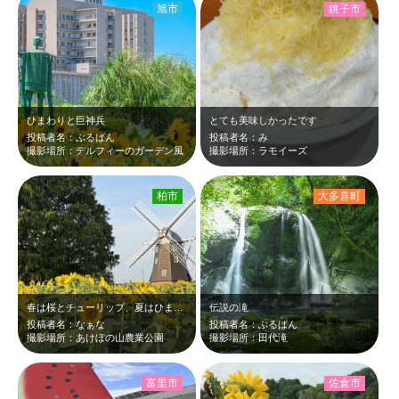
旭市
銚子市
ひまわりと巨神兵
とても美味しかったです
投稿者名：ぶるばん
投稿者名：み
撮影場所：デルフィーのガーデン風
撮影場所：ラモイーズ
柏市
大多喜町
春は桜とチューリップ、夏はひまわり、秋はコスモスと一年を通してお花を楽しめるス…
伝説の滝
投稿者名：なぁな
投稿者名：ぶるばん
撮影場所：あけぼの山農業公園
撮影場所：田代滝
富里市
佐倉市