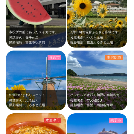
市役所の前にあったスイカです。さすがスイカの町！
7月中旬の佐倉ふるさと広場です。人の背丈よりも高い沢山の黄色いひまわりが、青空…
投稿者名：幾千の星
投稿者名：ひろと本線
撮影場所：富里市役所前
撮影場所：佐倉ふるさと広場
佐倉市
南房総市
佐倉のひまわりスポット
ハマヒルガオ咲く初夏の南無谷海岸がとてお気に入りです。背景は間近に海が入って遠…
投稿者名：ぶるばん
投稿者名：TAKABOU
撮影場所：ふるさと広場
撮影場所：富浦・南無谷海岸
木更津市
銚子市