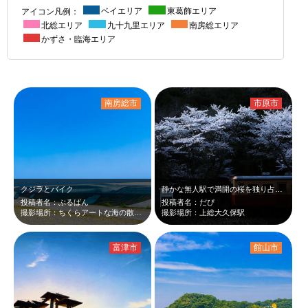
アイコン凡例：
ベイエリア
東葛飾エリア
北総エリア
九十九里エリア
南房総エリア
かずさ・臨海エリア
南房総市
市原市
クジラとバイク
静かな無人駅で満開の桜を独り占めできました。日没ギリギリの時間に残照が桜と小湊…
投稿者名：ぶるばん
投稿者名：だぴ
撮影場所：ちくらアートな海の散歩道
撮影場所：上総大久保駅
富津市
館山市