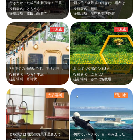
行きたかった成田山新勝寺！ 三重塔の色彩美と空の青さが綺麗でした。
甥っ子５歳最後の行きたい場所は飛行場。飛行機が身近に感じる場所に生まれ育ってこ…
投稿者名：ともうさ
投稿者名：翔琉
撮影場所：成田山新勝寺
撮影場所：航空科学博物館
市原市
市原市
7月下旬の月崎駅です。下り五井駅発養老渓谷駅行き一番列車キハ200と駅舎に吊る…
みつばち牧場のひまわり
投稿者名：ひろと本線
投稿者名：ぶるばん
撮影場所：月崎駅
撮影場所：みつばち牧場
大多喜町
鴨川市
どら焼きは地元のお菓子屋さんで取り寄せたものまた食材も地のものを使っており、と…
初めてシャチのショーをみましたが、シャチと人間との関係がちゃんとできていること…
投稿者名：とまと
投稿者名：みっちょん