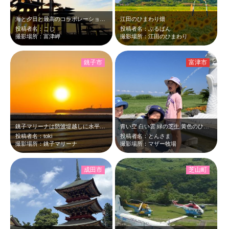
海と夕日と最高のコラボレーション✨️
江田のひまわり畑
投稿者名：こじ
投稿者名：ぶるばん
撮影場所：富津岬
撮影場所：江田のひまわり
銚子市
富津市
銚子マリーナは防波堤越しに水平線がまっすぐ見えるので、遮るものがない夕日が拝め…
青い空 白い雲 緑の芝生 黄色のひまわり畑にピンクのペチュニア。絶景でした！ …
投稿者名：toki
投稿者名：とんさま
撮影場所：銚子マリーナ
撮影場所：マザー牧場
成田市
芝山町