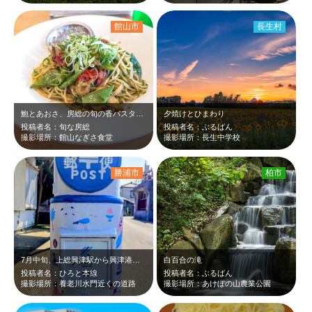
館山市
長生村
鮑とあおさ、房総の旬の香パスタΨ(‾▽‾)Ψ 南房総の網元「ろくや」のレスト…
夕焼けとひまわり
投稿者名：旬な房総
投稿者名：ぶるばん
撮影場所：館山なぎさ食堂
撮影場所：長生中学校
勝浦市
柏市
7月中旬、上総興津駅から興津港海浜公園に向かう養老川水門近くにお洒落なポストが…
白百合の滝
投稿者名：ひろと本線
投稿者名：ぶるばん
撮影場所：養老川水門近くの道路
撮影場所：あけぼの山農業公園