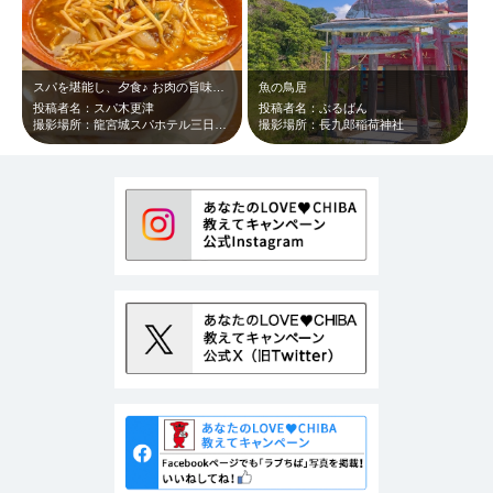
スパを堪能し、夕食♪ お肉の旨味に、あさりのコクが美味しすぎる木更津担々麺ヽ…
魚の鳥居
投稿者名：スパ木更津
投稿者名：ぶるばん
撮影場所：龍宮城スパホテル三日月 華月
撮影場所：長九郎稲荷神社